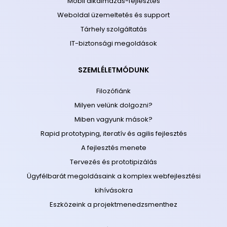
Mobil alkalmazás-fejlesztés
Weboldal üzemeltetés és support
Tárhely szolgáltatás
IT-biztonsági megoldások
SZEMLÉLETMÓDUNK
Filozófiánk
Milyen velünk dolgozni?
Miben vagyunk mások?
Rapid prototyping, iteratív és agilis fejlesztés
A fejlesztés menete
Tervezés és prototipizálás
Ügyfélbarát megoldásaink a komplex webfejlesztési
kihívásokra
Eszközeink a projektmenedzsmenthez