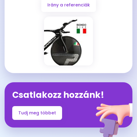
Irány a referenciák
Csatlakozz hozzánk!
Tudj meg többet