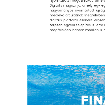
nyomtatott magazinjukat, amely 
Digitális magazinja, amely egy e
hagyományos nyomtatott újság e
meglévő arculatnak megfelelően a
digitális platform ellenére erős
teljesen egyedi felépítés is lét
megfelelően, hanem mobilon is, a