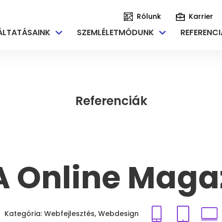
Rólunk
Karrier
ÁLTATÁSAINK
SZEMLÉLETMÓDUNK
REFERENCI
Referenciák
Ügyfé
A Online Maga
eCommerce modul fejlesztések, integrációk készítése
Vállalati működést támogató rendszerek fejlesztése
Deskt
Kategória: Webfejlesztés, Webdesign