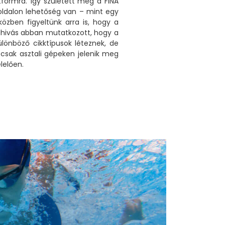
formra. Így született meg a FINA
 oldalon lehetőség van – mint egy
zben figyeltünk arra is, hogy a
kihivás abban mutatkozott, hogy a
ülönböző cikktípusok léteznek, de
 csak asztali gépeken jelenik meg
lelően.