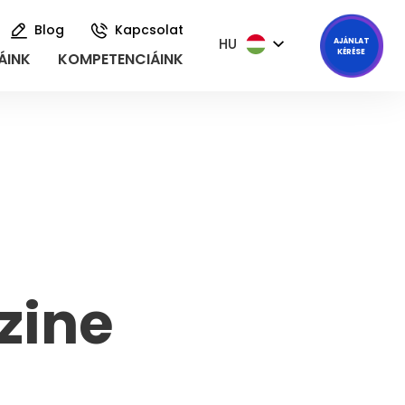
Blog
Kapcsolat
HU
AJÁNLAT
KÉRÉSE
ÁINK
KOMPETENCIÁINK
lbarát megoldásaink a komplex webfejlesztési kihívásokra
zine
op virtualizációs szolgáltatás, Hyperkonvergens rendszerek