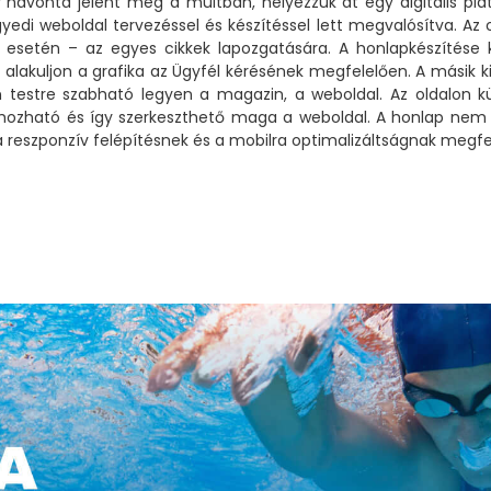
havonta jelent meg a múltban, helyezzük át egy digitális plat
gyedi weboldal tervezéssel és készítéssel lett megvalósítva. Az
setén – az egyes cikkek lapozgatására. A honlapkészítése kö
lakuljon a grafika az Ügyfél kérésének megfelelően. A másik 
en testre szabható legyen a magazin, a weboldal. Az oldalon k
re hozható és így szerkeszthető maga a weboldal. A honlap nem
 reszponzív felépítésnek és a mobilra optimalizáltságnak megfe