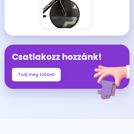
Csatlakozz hozzánk!
Tudj meg többet