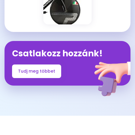
Csatlakozz hozzánk!
Tudj meg többet