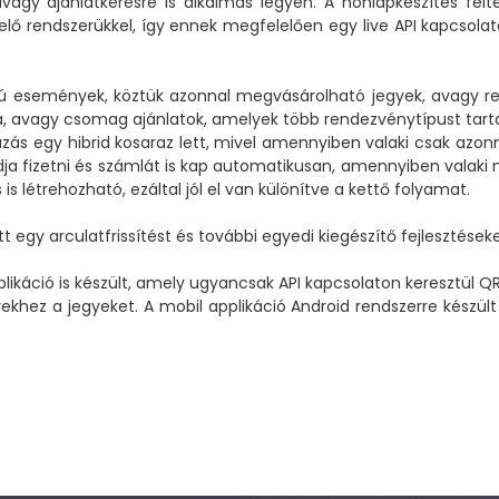
vagy ajánlatkérésre is alkalmas legyen. A honlapkészítés felt
lő rendszerükkel, így ennek megfelelően egy live API kapcsolaton
ú események, köztük azonnal megvásárolható jegyek, avagy r
ra, avagy csomag ajánlatok, amelyek több rendezvénytípust ta
azás egy hibrid kosaraz lett, mivel amennyiben valaki csak azo
udja fizetni és számlát is kap automatikusan, amennyiben valak
is létrehozható, ezáltal jól el van különítve a kettő folyamat.
egy arculatfrissítést és további egyedi kiegészítő fejlesztéseke
likáció is készült, amely ugyancsak API kapcsolaton keresztül Q
khez a jegyeket. A mobil applikáció Android rendszerre készült