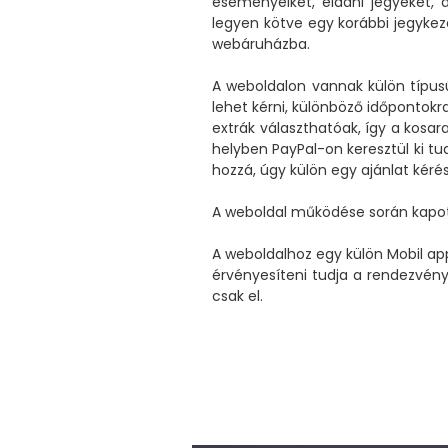
eseményeiket, eladni jegyeket, a
legyen kötve egy korábbi jegykeze
webáruházba.
A weboldalon vannak külön típus
lehet kérni, különböző időpontok
extrák választhatóak, így a kosar
helyben PayPal-on keresztül ki t
hozzá, úgy külön egy ajánlat kérés 
A weboldal működése során kapott 
A weboldalhoz egy külön Mobil app
érvényesíteni tudja a rendezvénye
csak el.