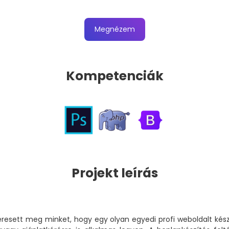
Megnézem
Kompetenciák
Projekt leírás
eresett meg minket, hogy egy olyan egyedi profi weboldalt készí