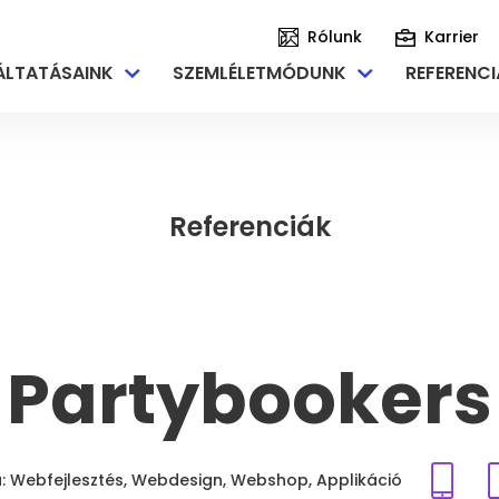
Rólunk
Karrier
ÁLTATÁSAINK
SZEMLÉLETMÓDUNK
REFERENCI
Referenciák
Ügyfé
Partybookers
eCommerce modul fejlesztések, integrációk készítése
Vállalati működést támogató rendszerek fejlesztése
Deskt
: Webfejlesztés, Webdesign, Webshop, Applikáció