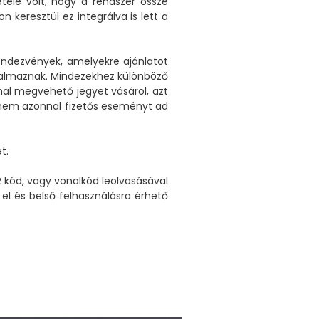
étele volt, hogy a rendszer össze
 keresztül ez integrálva is lett a
endezvények, amelyekre ajánlatot
rtalmaznak. Mindezekhez különböző
nnal megvehető jegyet vásárol, azt
i nem azonnal fizetős eseményt ad
t.
R kód, vagy vonalkód leolvasásával
 el és belső felhasználásra érhető