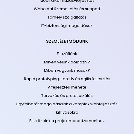
Mobil alkalmazás-fejlesztés
Weboldal üzemeltetés és support
Tárhely szolgáltatás
IT-biztonsági megoldások
SZEMLÉLETMÓDUNK
Filozófiánk
Milyen velünk dolgozni?
Miben vagyunk mások?
Rapid prototyping, iteratív és agilis fejlesztés
A fejlesztés menete
Tervezés és prototipizálás
Ügyfélbarát megoldásaink a komplex webfejlesztési
kihívásokra
Eszközeink a projektmenedzsmenthez