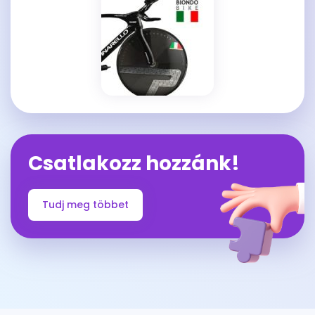
Csatlakozz hozzánk!
Tudj meg többet