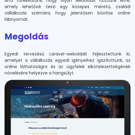
Arra törekedtünk, hogy olyan weboldalt hozzunk létre,
amely lehetővé teszi egy közepes méretű, családi
vállalkozás számára, hogy jelentősen bővítse online
lábnyomát.
Megoldás
Egyedi tervezésű Laravel-weboldalt fejlesztettünk ki,
amelyet a vállalkozás egyedi igényeihez igazítottunk, az
online láthatóságra és az ügyfelek elkötelezettségének
növelésére helyezve a hangsúlyt.