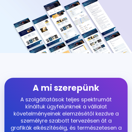
A mi szerepünk
A szolgáltatások teljes spektrumát
kínáltuk ügyfelünknek a vállalat
követelményeinek elemzésétől kezdve a
személyre szabott tervezésen át a
grafikák elkészítéséig, és természetesen a