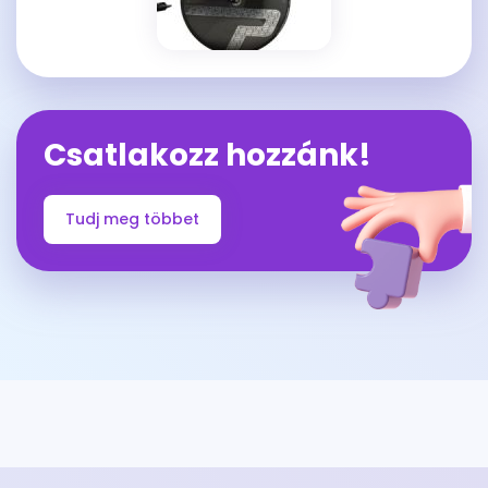
Csatlakozz hozzánk!
Tudj meg többet