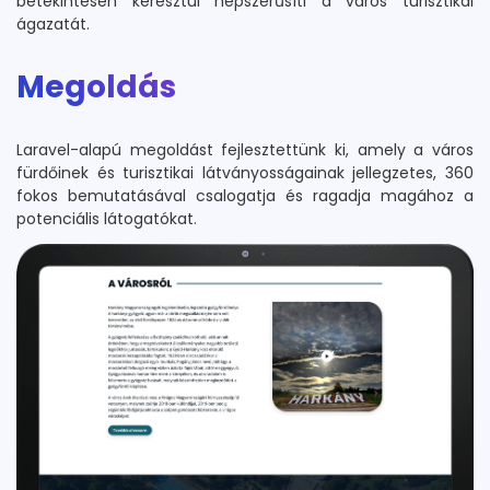
betekintésen keresztül népszerűsíti a város turisztikai
ágazatát.
Megoldás
Laravel-alapú megoldást fejlesztettünk ki, amely a város
fürdőinek és turisztikai látványosságainak jellegzetes, 360
fokos bemutatásával csalogatja és ragadja magához a
potenciális látogatókat.