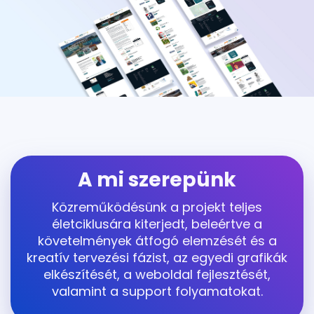
A mi szerepünk
Közreműködésünk a projekt teljes
életciklusára kiterjedt, beleértve a
követelmények átfogó elemzését és a
kreatív tervezési fázist, az egyedi grafikák
elkészítését, a weboldal fejlesztését,
valamint a support folyamatokat.